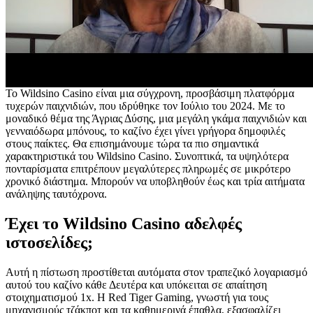
Το Wildsino Casino είναι μια σύγχρονη, προσβάσιμη πλατφόρμα
τυχερών παιχνιδιών, που ιδρύθηκε τον Ιούλιο του 2024. Με το
μοναδικό θέμα της Άγριας Δύσης, μια μεγάλη γκάμα παιχνιδιών και
γενναιόδωρα μπόνους, το καζίνο έχει γίνει γρήγορα δημοφιλές
στους παίκτες. Θα επισημάνουμε τώρα τα πιο σημαντικά
χαρακτηριστικά του Wildsino Casino. Συνοπτικά, τα υψηλότερα
πονταρίσματα επιτρέπουν μεγαλύτερες πληρωμές σε μικρότερο
χρονικό διάστημα. Μπορούν να υποβληθούν έως και τρία αιτήματα
ανάληψης ταυτόχρονα.
Έχει το Wildsino Casino αδελφές
ιστοσελίδες;
Αυτή η πίστωση προστίθεται αυτόματα στον τραπεζικό λογαριασμό
αυτού του καζίνο κάθε Δευτέρα και υπόκειται σε απαίτηση
στοιχηματισμού 1x. Η Red Tiger Gaming, γνωστή για τους
μηχανισμούς τζάκποτ και τα καθημερινά έπαθλα, εξασφαλίζει