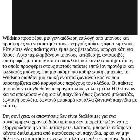
Wildsino προσφέρει μια γενναιόδωρη επιλογή από μπόνους και
προσφορές για να κρατήσει τους ενεργούς παίκτες αφοσιωμένους.
Είτε είστε νέος παίκτης είτε έμπειρος βετεράνος, υπάρχει κάτι για
όλους. Αυτά περιλαμβάνουν μπόνους κατάθεσης, ανταμοιβές
επιστροφής μετρητών και το αποκλειστικό κανάλι διασημοτήτων,
το οποίο προσφέρει στους πιστούς παίκτες επιπλέον προνόμια και
κωδικούς μπόνους. Για μια ακόμη πιο καθηλωτική εμπειρία, το
Wildsino διαθέτει μια ειδική ενότητα ζωντανού καζίνο που
υποστηρίζεται από κορυφαίους παρόχους του κλάδου. Οι παίκτες
μπορούν να συνδεθούν με πραγματικούς ντίλερ μέσω HD streams
και να απολαύσουν δημοφιλή παιχνίδια όπως ζωντανό μπλακτζάκ,
ζωντανή ρουλέτα, ζωντανό μπακαρά και άλλα ζωντανά παιχνίδια με
κάρτες.
Στη συνέχεια, οι απαντήσεις δεν είναι διαθέσιμες για ένα
συγκεκριμένο χρονικό διάστημα και δεν μπορείτε πλέον να τις
εξαργυρώσετε ή να τις μεταφέρετε. Ωστόσο, μπορείτε επίσης να
κάνετε διαλείμματα από καταθέσεις και παιχνίδια, αρκεί να μην
θέλετε να σταματήσετε εντελώς, αλλά να παίξετε πιο συνειδητά.