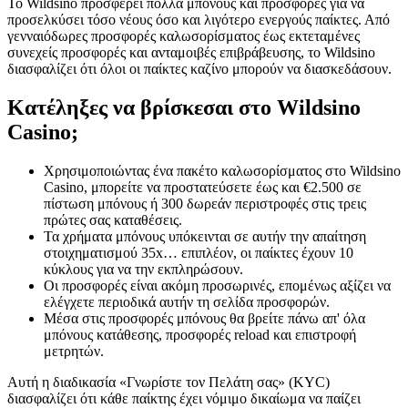
Το Wildsino προσφέρει πολλά μπόνους και προσφορές για να
προσελκύσει τόσο νέους όσο και λιγότερο ενεργούς παίκτες. Από
γενναιόδωρες προσφορές καλωσορίσματος έως εκτεταμένες
συνεχείς προσφορές και ανταμοιβές επιβράβευσης, το Wildsino
διασφαλίζει ότι όλοι οι παίκτες καζίνο μπορούν να διασκεδάσουν.
Κατέληξες να βρίσκεσαι στο Wildsino
Casino;
Χρησιμοποιώντας ένα πακέτο καλωσορίσματος στο Wildsino
Casino, μπορείτε να προστατεύσετε έως και €2.500 σε
πίστωση μπόνους ή 300 δωρεάν περιστροφές στις τρεις
πρώτες σας καταθέσεις.
Τα χρήματα μπόνους υπόκεινται σε αυτήν την απαίτηση
στοιχηματισμού 35x… επιπλέον, οι παίκτες έχουν 10
κύκλους για να την εκπληρώσουν.
Οι προσφορές είναι ακόμη προσωρινές, επομένως αξίζει να
ελέγχετε περιοδικά αυτήν τη σελίδα προσφορών.
Μέσα στις προσφορές μπόνους θα βρείτε πάνω απ' όλα
μπόνους κατάθεσης, προσφορές reload και επιστροφή
μετρητών.
Αυτή η διαδικασία «Γνωρίστε τον Πελάτη σας» (KYC)
διασφαλίζει ότι κάθε παίκτης έχει νόμιμο δικαίωμα να παίζει